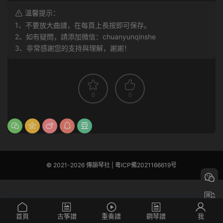
溫馨提示：
1、不要放大曲譜，在每頁上長按即可保存。
2、如有疑問，請添加微信：chuanyunqinshe
3、非常感謝您的支持與理解，謝謝！
0
0
© 2021-2026 傳韻琴社 |
粵ICP備2021166619号
首頁
古筝譜
重奏譜
鋼琴譜
我