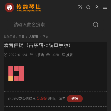
當前位置：
首頁
古筝譜
正文
清音佛提（古筝譜-d調單手版）
2022-01-24
古筝譜
1.02k
推廣
5.99
此内容查看價格爲
譜币，請先
登錄