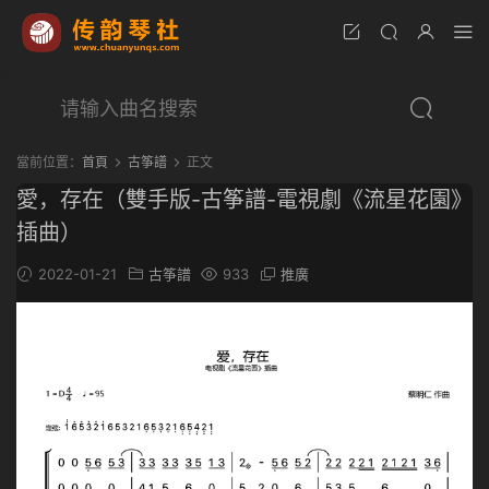
當前位置：
首頁
古筝譜
正文
愛，存在（雙手版-古筝譜-電視劇《流星花園》
插曲）
2022-01-21
古筝譜
933
推廣