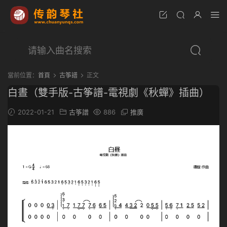
當前位置：
首頁
古筝譜
正文
白晝（雙手版-古筝譜-電視劇《秋蟬》插曲）
2022-01-21
古筝譜
886
推廣