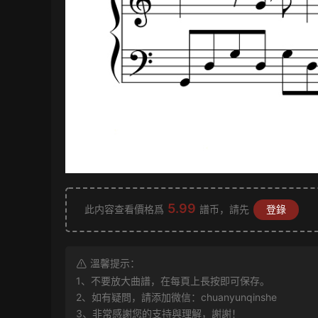
5.99
此内容查看價格爲
譜币，請先
登錄
溫馨提示：
1、不要放大曲譜，在每頁上長按即可保存。
2、如有疑問，請添加微信：chuanyunqinshe
3、非常感謝您的支持與理解，謝謝！