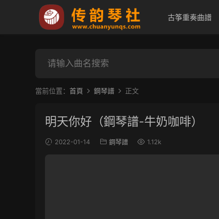
古筝重奏曲譜
當前位置：
首頁
鋼琴譜
正文
明天你好（鋼琴譜-牛奶咖啡）
2022-01-14
鋼琴譜
1.12k