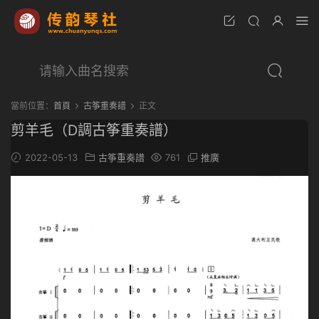
當前位置：
首頁
古筝重奏譜
正文
剪羊毛（D調古筝重奏譜）
2022-05-13
古筝重奏譜
761
推廣