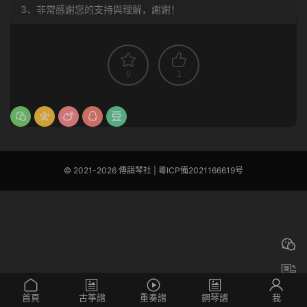
3、非常感謝您的支持與理解，謝謝！
0
1
© 2021-2026 傳韻琴社 |
粵ICP備2021166619号
首頁
古筝譜
重奏譜
鋼琴譜
我