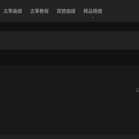
古筝曲譜
古筝教程
琵琶曲譜
精品簡譜