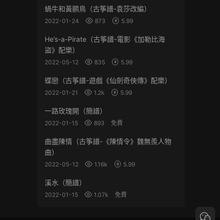
蝸牛和黃鹂鳥（古筝譜-袁莎改編）
2022-01-24
873
5.99
He’s-a-Pirate（古筝譜-電影《加勒比海
盜》配樂）
2022-05-12
835
5.99
蝶戀（古筝譜-遊戲《仙劍奇俠傳》配樂）
2022-01-21
1.2k
5.99
一路玫瑰開（簡譜）
2022-01-15
893
免費
曲盡陳情（古筝譜-《陳情令》魏無羨人物
曲）
2022-05-12
1.16k
5.99
溪水（簡譜）
2022-01-15
1.07k
免費