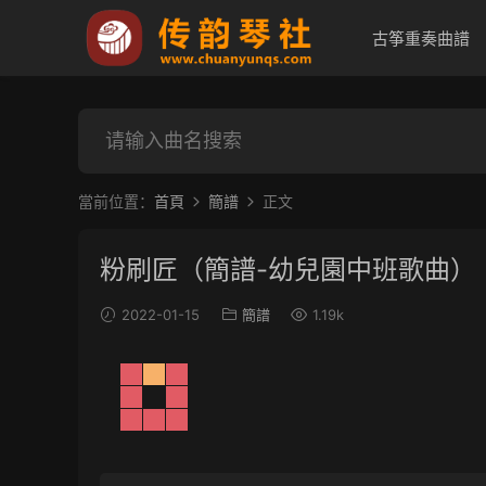
古筝重奏曲譜
當前位置：
首頁
簡譜
正文
粉刷匠（簡譜-幼兒園中班歌曲）
2022-01-15
簡譜
1.19k