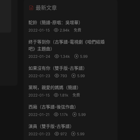
最新文章
駝鈴（簡譜-原唱：吳增華）
2022-01-15
2.94k
免費
終于等到你（古筝譜-電視劇《咱們結婚
吧》主題曲）
2022-01-24
1.34k
5.99
如果沒有你（雙手版-古筝譜）
2022-01-23
793
5.99
黨啊，親愛的媽媽（簡譜）
2022-01-15
1.81k
免費
西廂（古筝譜-後弦作曲）
2022-01-21
1.17k
5.99
演員（雙手版-古筝譜）
2022-01-23
972
5.99