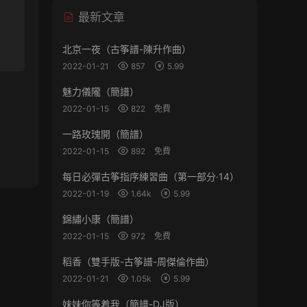
最新文章
北京一夜（古筝譜-陳升作曲）
2022-01-21
857
5.99
魅力儀隴（簡譜）
2022-01-15
822
免費
一路玫瑰開（簡譜）
2022-01-15
892
免費
每日必彈古筝指序練習曲（第一部分·14）
2022-01-19
1.64k
5.99
錦繡小康（簡譜）
2022-01-15
972
免費
稻香（雙手版-古筝譜-周傑倫作曲）
2022-01-21
1.05k
5.99
妹妹你等着我（簡譜-DJ版）