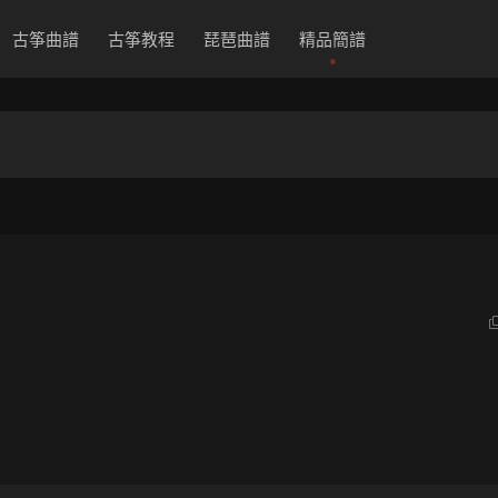
古筝曲譜
古筝教程
琵琶曲譜
精品簡譜