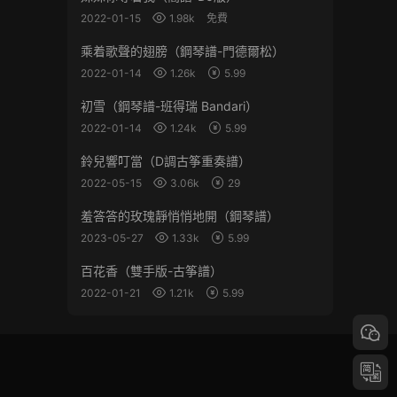
2022-01-15
1.98k
免費
乘着歌聲的翅膀（鋼琴譜-門德爾松）
2022-01-14
1.26k
5.99
初雪（鋼琴譜-班得瑞 Bandari）
2022-01-14
1.24k
5.99
鈴兒響叮當（D調古筝重奏譜）
2022-05-15
3.06k
29
羞答答的玫瑰靜悄悄地開（鋼琴譜）
2023-05-27
1.33k
5.99
百花香（雙手版-古筝譜）
2022-01-21
1.21k
5.99