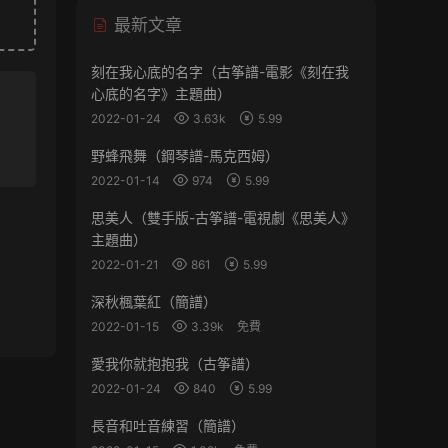
最新文章
刻在我心底的名字（古筝譜-電影《刻在我
心底的名字》主題曲）
2022-01-24
3.63k
5.99
野蜂飛舞（鋼琴譜-馬克西姆）
2022-01-14
974
5.99
思美人（雙手版-古筝譜-電視劇《思美人》
主題曲）
2022-01-21
861
5.99
深秋楓葉紅（簡譜）
2022-01-15
3.39k
免費
愛我你就抱抱我（古筝譜）
2022-01-24
840
5.99
長音和吐音練習（簡譜）