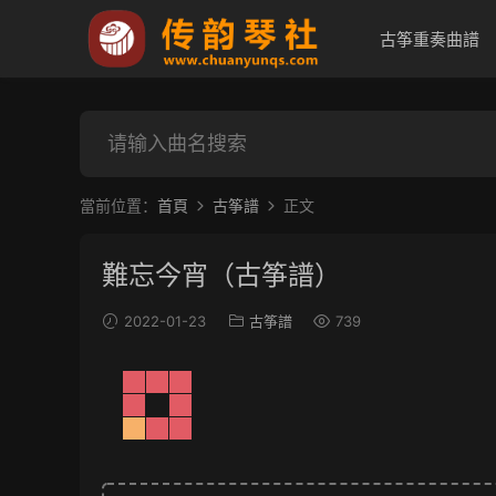
古筝重奏曲譜
當前位置：
首頁
古筝譜
正文
難忘今宵（古筝譜）
2022-01-23
古筝譜
739