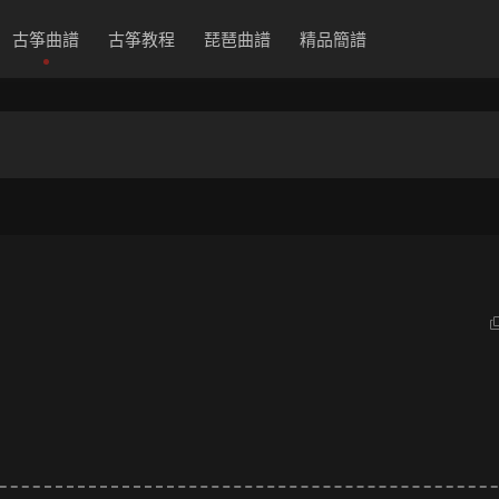
古筝曲譜
古筝教程
琵琶曲譜
精品簡譜