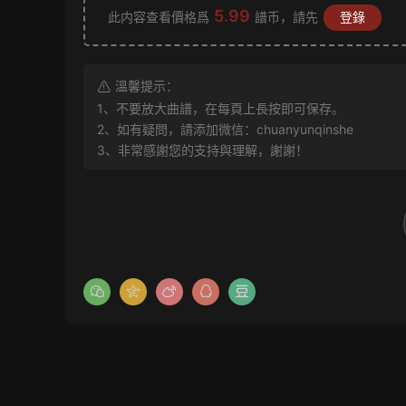
5.99
此内容查看價格爲
譜币，請先
登錄
溫馨提示：
1、不要放大曲譜，在每頁上長按即可保存。
2、如有疑問，請添加微信：chuanyunqinshe
3、非常感謝您的支持與理解，謝謝！