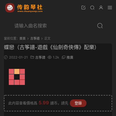
當前位置：
首頁
古筝譜
正文
蝶戀（古筝譜-遊戲《仙劍奇俠傳》配樂）
2022-01-21
古筝譜
1.2k
推廣
5.99
此内容查看價格爲
譜币，請先
登錄