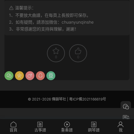
溫馨提示：
1、不要放大曲譜，在每頁上長按即可保存。
2、如有疑問，請添加微信：chuanyunqinshe
3、非常感謝您的支持與理解，謝謝！
0
0
© 2021-2026 傳韻琴社 |
粵ICP備2021166619号
首頁
古筝譜
重奏譜
鋼琴譜
我