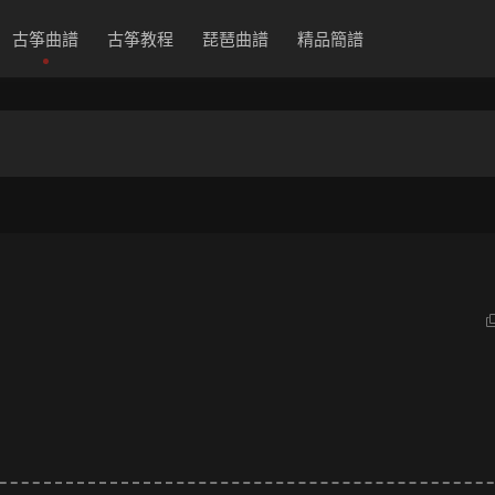
古筝曲譜
古筝教程
琵琶曲譜
精品簡譜