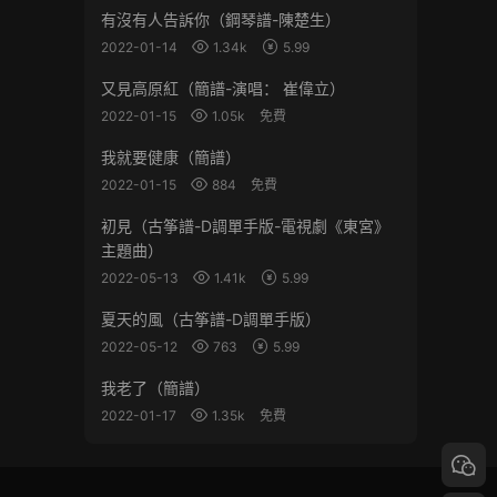
有沒有人告訴你（鋼琴譜-陳楚生）
2022-01-14
1.34k
5.99
又見高原紅（簡譜-演唱： 崔偉立）
2022-01-15
1.05k
免費
我就要健康（簡譜）
2022-01-15
884
免費
初見（古筝譜-D調單手版-電視劇《東宮》
主題曲）
2022-05-13
1.41k
5.99
夏天的風（古筝譜-D調單手版）
2022-05-12
763
5.99
我老了（簡譜）
2022-01-17
1.35k
免費