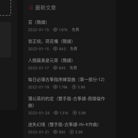
最新文章
苔（簡譜）
2022-01-15
1.67k
免費
官正垸，荷花嘴（簡譜）
2022-01-15
943
免費
人間最美是元宵（簡譜）
2022-01-17
845
免費
每日必彈古筝指序練習曲（第一部分·12）
2022-01-19
1.76k
5.99
蒲公英的約定（雙手版-古筝譜-周傑倫作
曲）
2022-01-24
1.31k
5.99
迷失幻境（雙手版-古筝譜-IN-K作曲）
2022-01-21
992
5.99