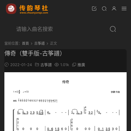
當前位置：
首頁
古筝譜
正文
傳奇（雙手版-古筝譜）
2022-01-24
古筝譜
1.01k
推廣