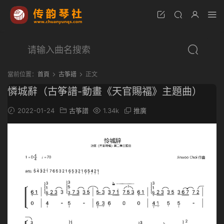
當前位置：
首頁
古筝譜
正文
憐城辭（古筝譜-動畫《天官賜福》主題曲）
2022-01-24
古筝譜
1.34k
推廣