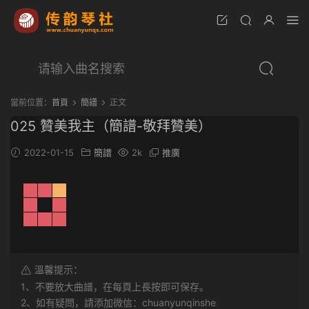
當前位置：
首頁
簡譜
正文
025 贊美我主（簡譜-敬拜贊美）
2022-01-15
簡譜
2k
推廣
溫馨提示：
1、不要放大曲譜，在每頁上長按即可保存。
2、如有疑問，請添加微信：chuanyunqinshe