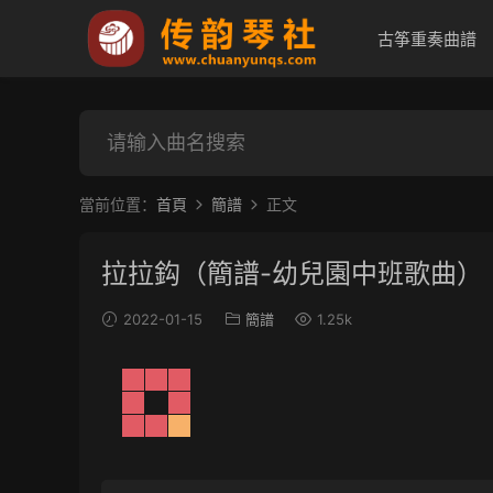
古筝重奏曲譜
當前位置：
首頁
簡譜
正文
拉拉鈎（簡譜-幼兒園中班歌曲）
2022-01-15
簡譜
1.25k