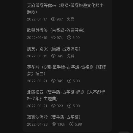
天府儀隴等你來（簡譜-儀隴旅遊文化節主
題歌）
2022-01-17
967
免費
歌聲與微笑（古筝譜-谷建芬曲）
2022-01-19
974
5.99
朋友，别哭（簡譜-呂方演唱）
2022-01-15
949
免費
葬花吟（G調-單手版-古筝譜-電視劇《紅樓
夢》插曲）
2022-01-21
949
5.99
北區樓四（雙手版-古筝譜-網劇《人不彪悍
枉少年》主題曲）
2022-01-21
923
5.99
寂寞沙洲冷（雙手版-古筝譜）
2022-01-23
1.16k
5.99