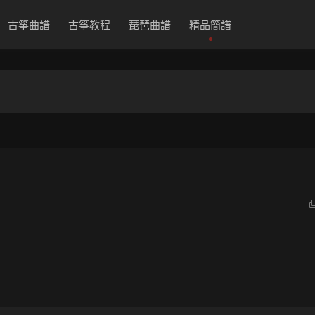
古筝曲譜
古筝教程
琵琶曲譜
精品簡譜