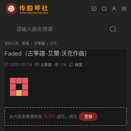
當前位置：
首頁
古筝譜
正文
Faded（古筝譜-艾蘭·沃克作曲）
2022-01-24
古筝譜
1.1k
推廣
5.99
此内容查看價格爲
譜币，請先
登錄