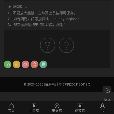
溫馨提示：
1、不要放大曲譜，在每頁上長按即可保存。
2、如有疑問，請添加微信：chuanyunqinshe
3、非常感謝您的支持與理解，謝謝！
0
0
© 2021-2026 傳韻琴社 |
粵ICP備2021166619号
首頁
古筝譜
重奏譜
鋼琴譜
我