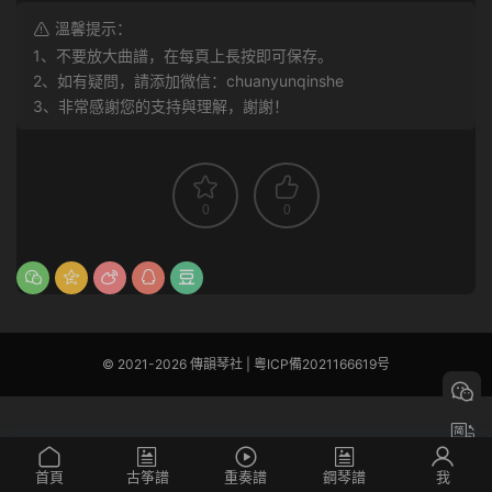
溫馨提示：
1、不要放大曲譜，在每頁上長按即可保存。
2、如有疑問，請添加微信：chuanyunqinshe
3、非常感謝您的支持與理解，謝謝！
0
0
© 2021-2026 傳韻琴社 |
粵ICP備2021166619号
首頁
古筝譜
重奏譜
鋼琴譜
我