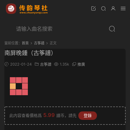
當前位置：
首頁
古筝譜
正文
南屏晚鍾（古筝譜）
2022-01-24
古筝譜
1.35k
推廣
5.99
此内容查看價格爲
譜币，請先
登錄