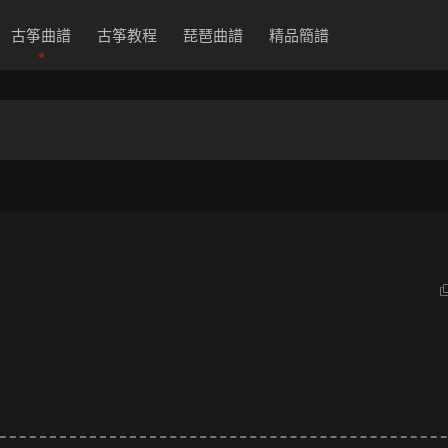
古筝曲譜
古筝教程
琵琶曲譜
精品簡譜