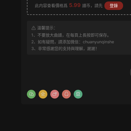
5.99
此内容查看價格爲
譜币，請先
登錄
溫馨提示：
1、不要放大曲譜，在每頁上長按即可保存。
2、如有疑問，請添加微信：chuanyunqinshe
3、非常感謝您的支持與理解，謝謝！