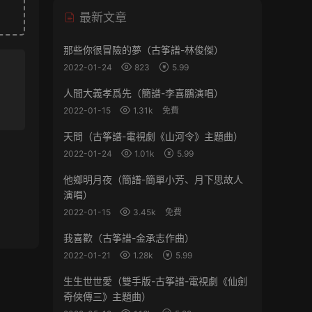
最新文章
那些你很冒險的夢（古筝譜-林俊傑）
2022-01-24
823
5.99
人間大義孝爲先（簡譜-李喜鵬演唱）
2022-01-15
1.31k
免費
天問（古筝譜-電視劇《山河令》主題曲）
2022-01-24
1.01k
5.99
他鄉明月夜（簡譜-簡單小芳、月下思故人
演唱）
2022-01-15
3.45k
免費
我喜歡（古筝譜-金承志作曲）
2022-01-21
1.28k
5.99
生生世世愛（雙手版-古筝譜-電視劇《仙劍
奇俠傳三》主題曲）