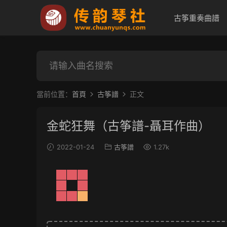
古筝重奏曲譜
當前位置：
首頁
古筝譜
正文
金蛇狂舞（古筝譜-聶耳作曲）
2022-01-24
古筝譜
1.27k