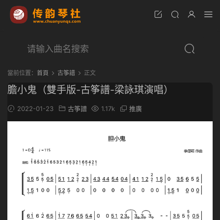
當前位置：
首頁
古筝譜
正文
膽小鬼（雙手版-古筝譜-梁詠琪演唱）
2022-01-23
古筝譜
1.17k
推廣