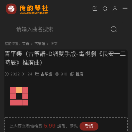
當前位置：
首頁
古筝譜
正文
青平樂（古筝譜-D調雙手版-電視劇《長安十二
時辰》推廣曲）
2022-01-24
古筝譜
910
推廣
5.99
此内容查看價格爲
譜币，請先
登錄