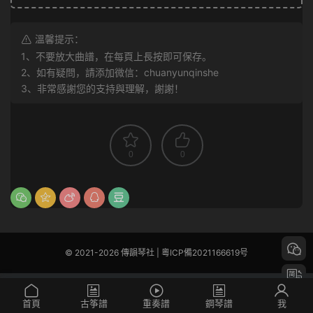
溫馨提示：
1、不要放大曲譜，在每頁上長按即可保存。
2、如有疑問，請添加微信：chuanyunqinshe
3、非常感謝您的支持與理解，謝謝！
0
0
© 2021-2026 傳韻琴社 |
粵ICP備2021166619号
首頁
古筝譜
重奏譜
鋼琴譜
我