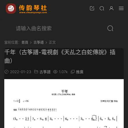
當前位置：
首頁
古筝譜
正文
千年（古筝譜-電視劇《天乩之白蛇傳說》插
曲）
2022-01-23
古筝譜
1.07k
推廣