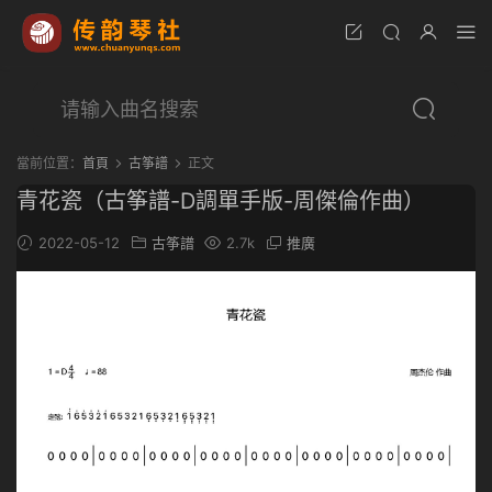
當前位置：
首頁
古筝譜
正文
青花瓷（古筝譜-D調單手版-周傑倫作曲）
2022-05-12
古筝譜
2.7k
推廣