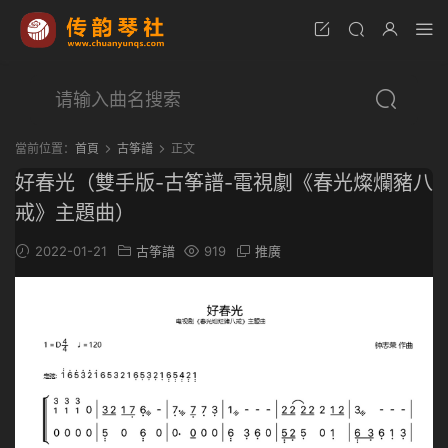
當前位置：
首頁
古筝譜
正文
好春光（雙手版-古筝譜-電視劇《春光燦爛豬八
戒》主題曲）
2022-01-21
古筝譜
919
推廣