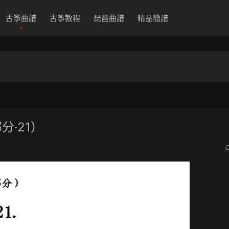
古筝曲譜
古筝教程
琵琶曲譜
精品簡譜
·21）