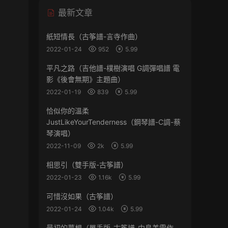
最新文章
紙短情長（古筝譜-言寺作曲）
2022-01-24
952
5.99
平凡之路（吉他譜-樸樹演唱 G調彈唱譜 電
影《後會無期》主題曲）
2022-01-19
839
5.99
恰似你的溫柔
JustLikeYourTenderness（鋼琴譜-C調-蔡
琴演唱）
2022-11-09
2k
5.99
相思引（雙手版-古筝譜）
2022-01-23
1.16k
5.99
可惜沒如果（古筝譜）
2022-01-24
1.04k
5.99
最初的夢想（單手版-古筝譜-中島美雪作