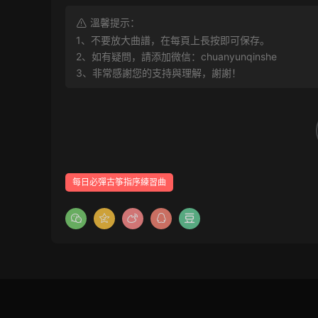
溫馨提示：
1、不要放大曲譜，在每頁上長按即可保存。
2、如有疑問，請添加微信：chuanyunqinshe
3、非常感謝您的支持與理解，謝謝！
每日必彈古筝指序練習曲