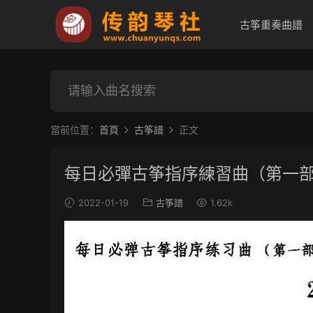
古筝重奏曲譜
當前位置：
首頁
古筝譜
正文
每日必彈古筝指序練習曲（第一部分
2022-01-19
古筝譜
1.62k