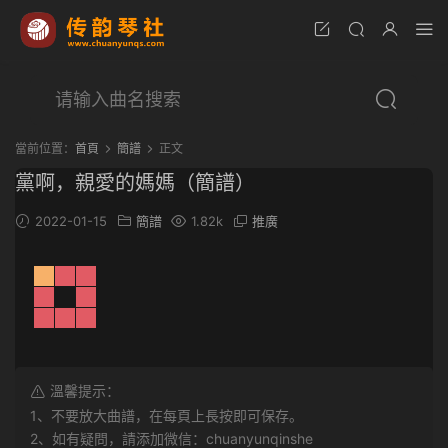
當前位置：
首頁
簡譜
正文
黨啊，親愛的媽媽（簡譜）
2022-01-15
簡譜
1.82k
推廣
溫馨提示：
1、不要放大曲譜，在每頁上長按即可保存。
2、如有疑問，請添加微信：chuanyunqinshe