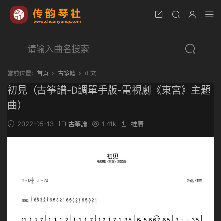
當前位置：
首頁
古筝譜
正文
初見（古筝譜-D調單手版-電視劇《東宮》主題
曲）
2022-05-13
古筝譜
1.41k
推廣