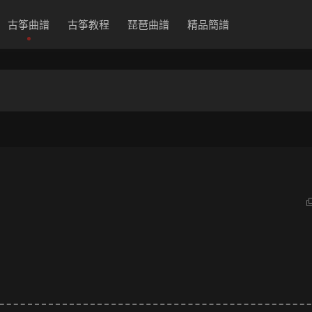
古筝曲譜
古筝教程
琵琶曲譜
精品簡譜