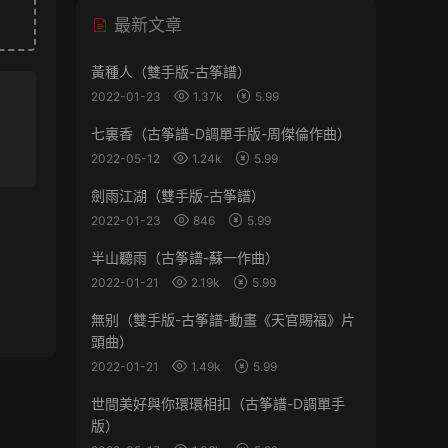
最新文章
黃種人（雙手版-古筝譜）
2022-01-23
1.37k
5.99
七裏香（古筝譜-D調單手版-周傑倫作曲）
2022-05-12
1.24k
5.99
劍雨江湖（雙手版-古筝譜）
2022-01-23
846
5.99
半山聽雨（古筝譜-蘇一作曲）
2022-01-21
2.19k
5.99
無别（雙手版-古筝譜-動畫《天官賜福》片
頭曲）
2022-01-21
1.49k
5.99
世間美好與你環環相扣（古筝譜-D調單手
版）