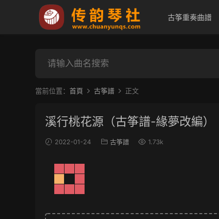
古筝重奏曲譜
當前位置：
首頁
古筝譜
正文
溪行桃花源（古筝譜-緣夢改編）
2022-01-24
古筝譜
1.73k