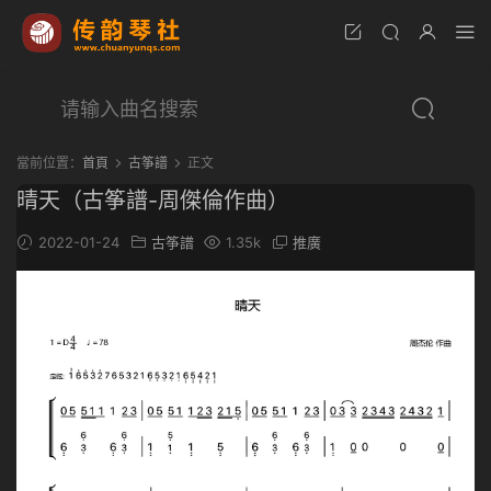
當前位置：
首頁
古筝譜
正文
晴天（古筝譜-周傑倫作曲）
2022-01-24
古筝譜
1.35k
推廣