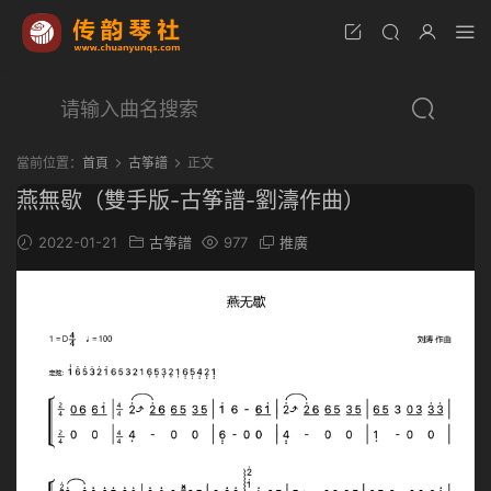
當前位置：
首頁
古筝譜
正文
燕無歇（雙手版-古筝譜-劉濤作曲）
2022-01-21
古筝譜
977
推廣