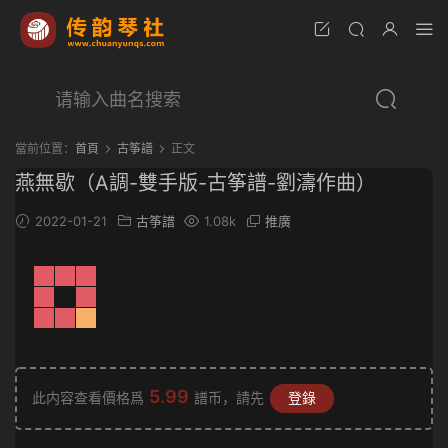
當前位置：
首頁
古筝譜
正文
燕無歇（A調-雙手版-古筝譜-劉濤作曲）
2022-01-21
古筝譜
1.08k
推廣
5.99
此内容查看價格爲
譜币，請先
登錄