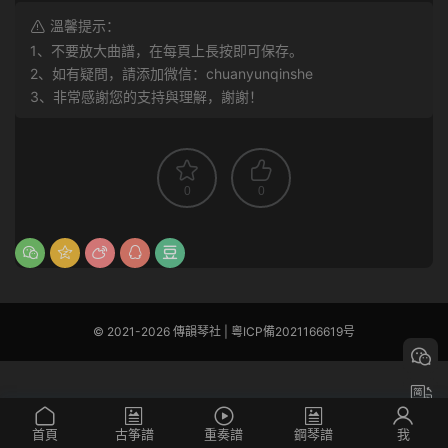
溫馨提示：
1、不要放大曲譜，在每頁上長按即可保存。
2、如有疑問，請添加微信：chuanyunqinshe
3、非常感謝您的支持與理解，謝謝！
0
0
© 2021-2026 傳韻琴社 |
粵ICP備2021166619号
首頁
古筝譜
重奏譜
鋼琴譜
我