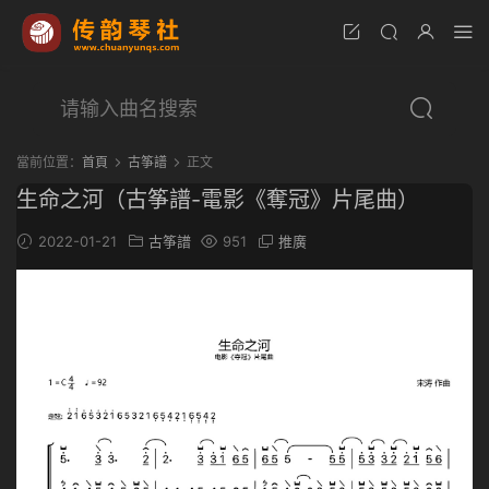
當前位置：
首頁
古筝譜
正文
生命之河（古筝譜-電影《奪冠》片尾曲）
2022-01-21
古筝譜
951
推廣