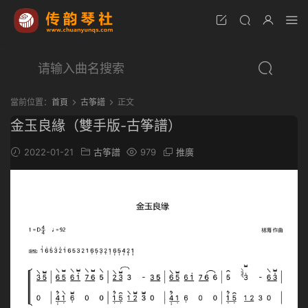
當前位置：
首頁
古筝譜
正文
金玉良緣（雙手版-古筝譜）
2022-01-21
古筝譜
979
推廣