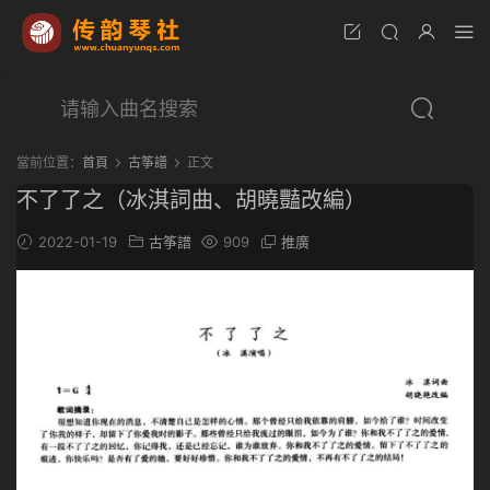
當前位置：
首頁
古筝譜
正文
不了了之（冰淇詞曲、胡曉豔改編）
2022-01-19
古筝譜
909
推廣