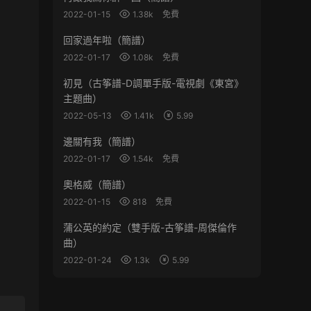
2022-01-15
1.38k
免費
回家過年啦（簡譜）
2022-01-17
1.08k
免費
初見（古筝譜-D調單手版-電視劇《東宮》
主題曲）
2022-05-13
1.41k
5.99
邊關有我（簡譜）
2022-01-17
1.54k
免費
奧格威（簡譜）
2022-01-15
818
免費
蒲公英的約定（雙手版-古筝譜-周傑倫作
曲）
2022-01-24
1.3k
5.99