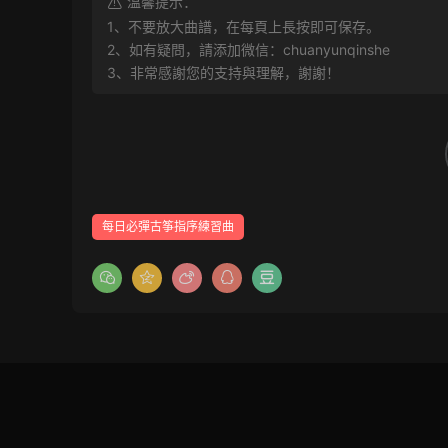
溫馨提示：
1、不要放大曲譜，在每頁上長按即可保存。
2、如有疑問，請添加微信：chuanyunqinshe
3、非常感謝您的支持與理解，謝謝！
每日必彈古筝指序練習曲