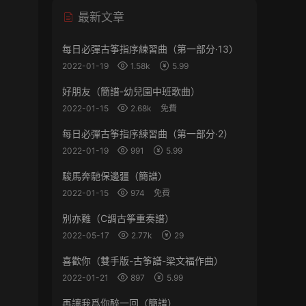
最新文章
每日必彈古筝指序練習曲（第一部分·13）
2022-01-19
1.58k
5.99
好朋友（簡譜-幼兒園中班歌曲）
2022-01-15
2.68k
免費
每日必彈古筝指序練習曲（第一部分·2）
2022-01-19
991
5.99
駿馬奔馳保邊疆（簡譜）
2022-01-15
974
免費
别亦難（C調古筝重奏譜）
2022-05-17
2.77k
29
喜歡你（雙手版-古筝譜-梁文福作曲）
2022-01-21
897
5.99
再讓我爲你醉一回（簡譜）