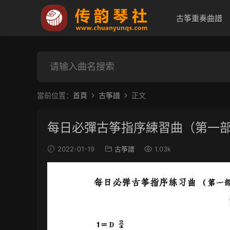
古筝重奏曲譜
當前位置：
首頁
古筝譜
正文
每日必彈古筝指序練習曲（第一部
2022-01-19
古筝譜
1.03k