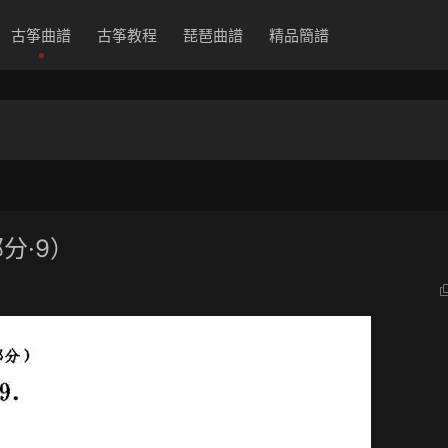
古筝曲譜
古筝教程
琵琶曲譜
精品簡譜
分·9）