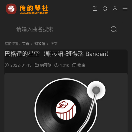
當前位置：
首頁
鋼琴譜
正文
巴格達的星空（鋼琴譜-班得瑞 Bandari）
2022-01-13
鋼琴譜
1.01k
推廣